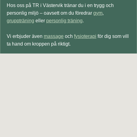
Hos oss på TR i Västervik tränar du i en trygg och
personlig miljö – oavsett om du föredrar
gym
,
gruppträning
eller
personlig träning
.
Vi erbjuder även
massage
och
fysioterapi
för dig som vill
ta hand om kroppen på riktigt.
Bli medlem
Provträna
Footer
Kontakta oss
Telefon reception:
0490-824 81
E-post:
info@tjustrehab.se
Integritetspolicy