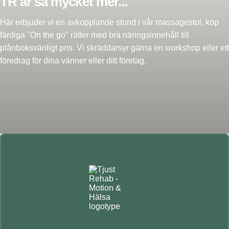
TR är så mycket mer...
Här erbjuder vi en avkopplande stund i vår massagestol, köp
färdiga "On the go" rätter med bra näringsinnehåll till
plånboksvänligt pris. Vi skräddarsyr gärna en workshop eller ett
föredrag för dina vänner eller ditt företag.
Primärt
sidofält