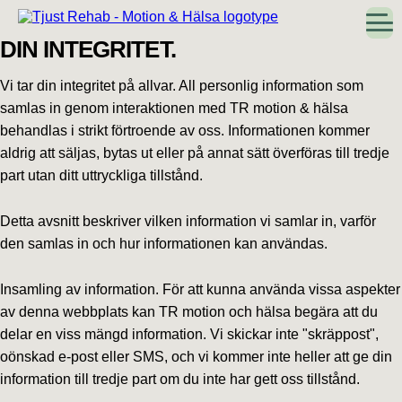
Hoppa
Hoppa
Hoppa
Hoppa
till
till
till
till
huvudnavigering
huvudinnehåll
det
sidfot
DIN INTEGRITET.
primära
sidofältet
Vi tar din integritet på allvar. All personlig information som
samlas in genom interaktionen med TR motion & hälsa
behandlas i strikt förtroende av oss. Informationen kommer
aldrig att säljas, bytas ut eller på annat sätt överföras till tredje
part utan ditt uttryckliga tillstånd.
Detta avsnitt beskriver vilken information vi samlar in, varför
den samlas in och hur informationen kan användas.
Insamling av information. För att kunna använda vissa aspekter
av denna webbplats kan TR motion och hälsa begära att du
delar en viss mängd information. Vi skickar inte "skräppost",
oönskad e-post eller SMS, och vi kommer inte heller att ge din
information till tredje part om du inte har gett oss tillstånd.