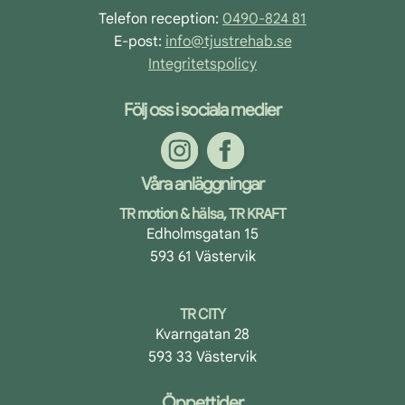
Telefon reception:
0490-824 81
E-post:
info@tjustrehab.se
Integritetspolicy
Följ oss i sociala medier
Våra anläggningar
TR motion & hälsa, TR KRAFT
Edholmsgatan 15
593 61 Västervik
TR CITY
Kvarngatan 28
593 33 Västervik
Öppettider