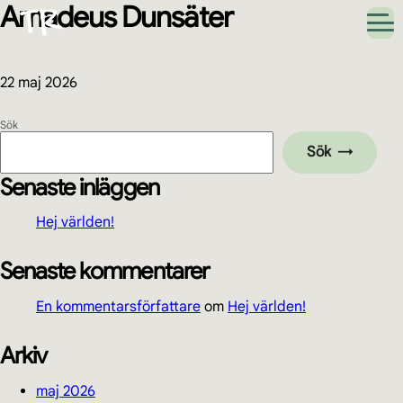
Amadeus Dunsäter
Hoppa
Hoppa
Hoppa
Hoppa
till
till
till
till
huvudnavigering
huvudinnehåll
det
sidfot
primära
sidofältet
22 maj 2026
Primärt
Sök
Sök
sidofält
Senaste inläggen
Hej världen!
Senaste kommentarer
En kommentarsförfattare
om
Hej världen!
Arkiv
maj 2026