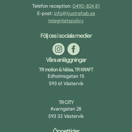
Telefon reception:
0490-824 81
E-post:
info@tjustrehab.se
Integritetspolicy
Följ oss i sociala medier
Våra anläggningar
TR motion & hälsa, TR KRAFT
Edholmsgatan 15
593 61 Västervik
TR CITY
Kvarngatan 28
593 33 Västervik
Öppettider