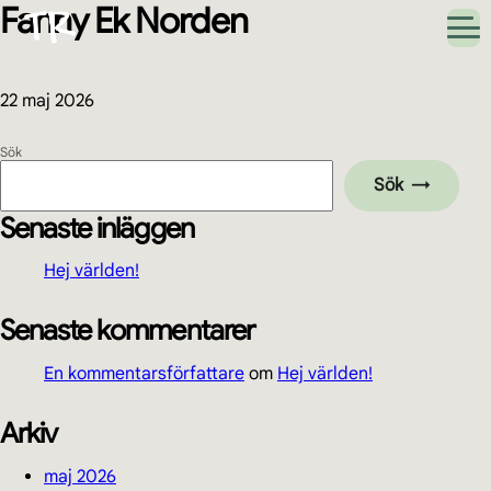
Fanny Ek Norden
Hoppa
Hoppa
Hoppa
Hoppa
till
till
till
till
huvudnavigering
huvudinnehåll
det
sidfot
primära
sidofältet
22 maj 2026
Primärt
Sök
Sök
sidofält
Senaste inläggen
Hej världen!
Senaste kommentarer
En kommentarsförfattare
om
Hej världen!
Arkiv
maj 2026