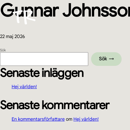
Gunnar Johnsso
Hoppa
Hoppa
Hoppa
Hoppa
till
till
till
till
huvudnavigering
huvudinnehåll
det
sidfot
primära
sidofältet
22 maj 2026
Primärt
Sök
Sök
sidofält
Senaste inläggen
Hej världen!
Senaste kommentarer
En kommentarsförfattare
om
Hej världen!