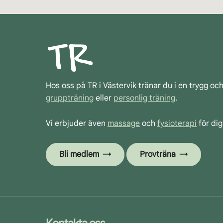
Hos oss på TR i Västervik tränar du i en trygg oc
gruppträning
eller
personlig träning
.
Vi erbjuder även
massage
och
fysioterapi
för dig
Bli medlem
Provträna
Kontakta oss