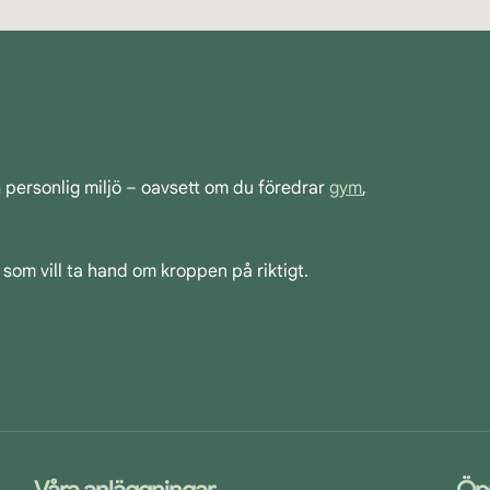
h personlig miljö – oavsett om du föredrar
gym
,
 som vill ta hand om kroppen på riktigt.
Våra anläggningar
Öp