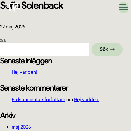
Sofia Solenback
Hoppa
Hoppa
Hoppa
Hoppa
till
till
till
till
huvudnavigering
huvudinnehåll
det
sidfot
primära
sidofältet
22 maj 2026
Primärt
Sök
Sök
sidofält
Senaste inläggen
Hej världen!
Senaste kommentarer
En kommentarsförfattare
om
Hej världen!
Arkiv
maj 2026