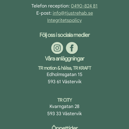
Telefon reception:
0490-824 81
E-post:
info@tjustrehab.se
Integritetspolicy
Följ oss i sociala medier
Våra anläggningar
TR motion & hälsa, TR KRAFT
Edholmsgatan 15
593 61 Västervik
TR CITY
Kvarngatan 28
593 33 Västervik
Öppettider