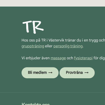
Hos oss på TR i Västervik tränar du i en trygg oc
gruppträning
eller
personlig träning
.
Vi erbjuder även
massage
och
fysioterapi
för dig
Bli medlem
Provträna
Kontakta oss