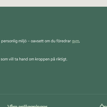
h personlig miljö – oavsett om du föredrar
gym
,
 som vill ta hand om kroppen på riktigt.
Våra anläggningar
Öp