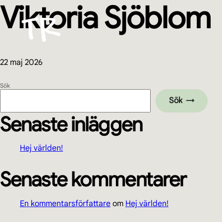
Viktoria Sjöblom
Hoppa
Hoppa
Hoppa
Hoppa
till
till
till
till
huvudnavigering
huvudinnehåll
det
sidfot
primära
sidofältet
22 maj 2026
Primärt
Sök
Sök
sidofält
Senaste inläggen
Hej världen!
Senaste kommentarer
En kommentarsförfattare
om
Hej världen!