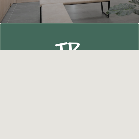
Primärt
sidofält
Hos oss på TR i Västervik tränar du i en trygg och
personlig miljö – oavsett om du föredrar
gym
,
gruppträning
eller
personlig träning
.
Vi erbjuder även
massage
och
fysioterapi
för dig som vill
ta hand om kroppen på riktigt.
Bli medlem
Provträna