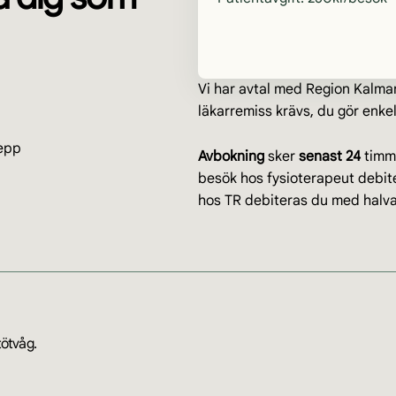
Vi har avtal med Region Kalmar
läkarremiss krävs, du gör enke
repp
Avbokning
sker
senast 24
timma
besök hos fysioterapeut debi
hos TR debiteras du med halva
tötvåg.