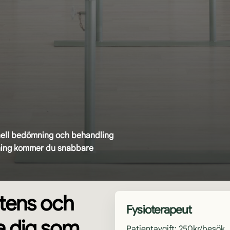
onell bedömning och behandling
äning kommer du snabbare
tens och
Fysioterapeut
pa dig som
Patientavgift: 250kr/besök