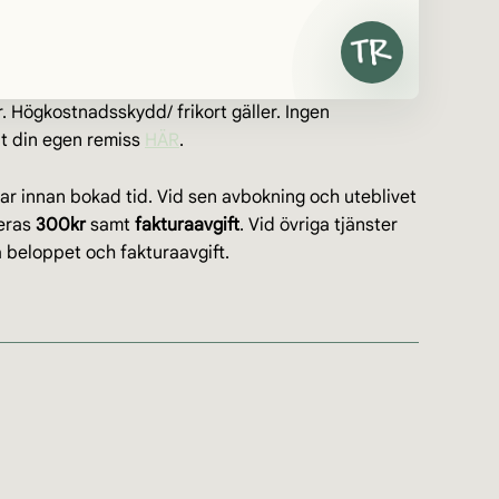
. Högkostnadsskydd/ frikort gäller. Ingen
lt din egen remiss
HÄR
.
r innan bokad tid. Vid sen avbokning och uteblivet
teras
300kr
samt
fakturaavgift
. Vid övriga tjänster
 beloppet och fakturaavgift.