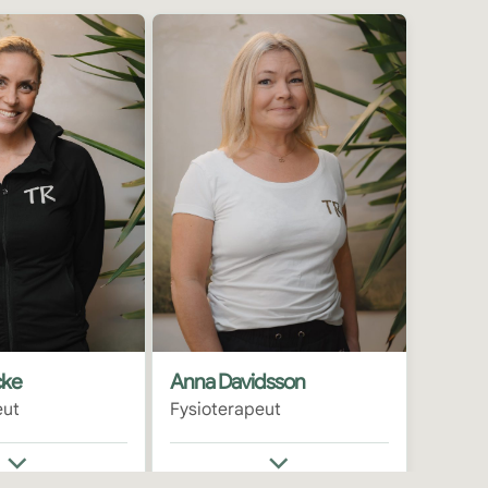
cke
Anna Davidsson
eut
Fysioterapeut