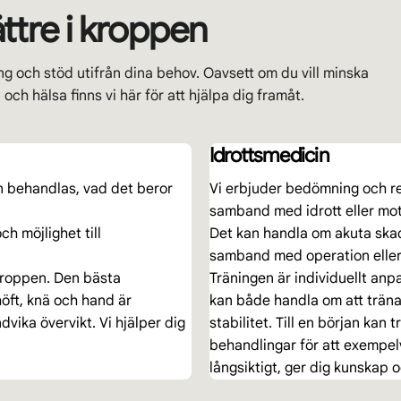
ättre i kroppen
ng och stöd utifrån dina behov. Oavsett om du vill minska
ch hälsa finns vi här för att hjälpa dig framåt.
Idrottsmedicin
an behandlas, vad det beror
Vi erbjuder bedömning och re
samband med idrott eller moti
ch möjlighet till
Det kan handla om akuta skado
samband med operation eller s
 kroppen. Den bästa
Träningen är individuellt anp
höft, knä och hand är
kan både handla om att träna 
dvika övervikt. Vi hjälper dig
stabilitet. Till en början kan
behandlingar för att exempelvi
långsiktigt, ger dig kunskap 