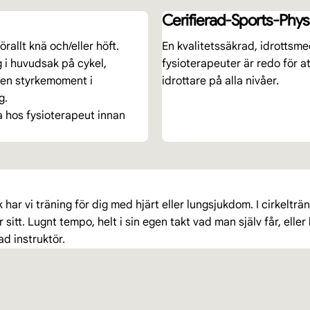
Cerifierad-Sports-Phys
rallt knä och/eller höft.
En kvalitetssäkrad, idrottsme
 i huvudsak på cykel,
fysioterapeuter är redo för 
ven styrkemoment i
idrottare på alla nivåer.
g.
la hos fysioterapeut innan
har vi träning för dig med hjärt eller lungsjukdom. I cirkelträ
itt. Lugnt tempo, helt i sin egen takt vad man själv får, eller 
ad instruktör.