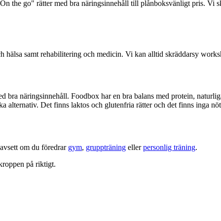
n the go" rätter med bra näringsinnehåll till plånboksvänligt pris. Vi s
 hälsa samt rehabilitering och medicin. Vi kan alltid skräddarsy worksho
d bra näringsinnehåll. Foodbox har en bra balans med protein, naturli
alternativ. Det finns laktos och glutenfria rätter och det finns inga nöt
oavsett om du föredrar
gym
,
gruppträning
eller
personlig träning
.
kroppen på riktigt.