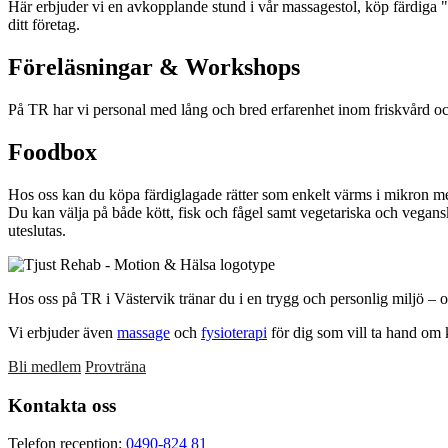
Här erbjuder vi en avkopplande stund i vår massagestol, köp färdiga "O
ditt företag.
Föreläsningar & Workshops
På TR har vi personal med lång och bred erfarenhet inom friskvård och
Foodbox
Hos oss kan du köpa färdiglagade rätter som enkelt värms i mikron me
Du kan välja på både kött, fisk och fågel samt vegetariska och veganska 
uteslutas.
Primärt
sidofält
Hos oss på TR i Västervik tränar du i en trygg och personlig miljö – 
Vi erbjuder även
massage
och
fysioterapi
för dig som vill ta hand om 
Bli medlem
Provträna
Footer
Kontakta oss
Telefon reception:
0490-824 81