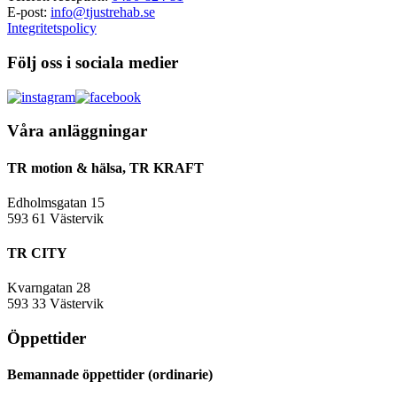
E-post:
info@tjustrehab.se
Integritetspolicy
Följ oss i sociala medier
Våra anläggningar
TR motion & hälsa, TR KRAFT
Edholmsgatan 15
593 61 Västervik
TR CITY
Kvarngatan 28
593 33 Västervik
Öppettider
Bemannade öppettider (ordinarie)