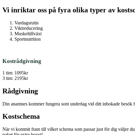
Vi inriktar oss på fyra olika typer av kos
Vardagsrutin
Viktreducering
Muskeltillväxt
Sportnutrition
Kostrådgivning
1 tim: 1095kr
3 tim: 2195kr
Rådgivning
Din anamnes kommer fungera som underlag vid ditt inbokade besök hos
Kostschema
När vi kommit fram till vilket schema som passar just för dig väljer 
paket för extra boost!