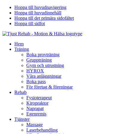
Hoppa till huvudnavigering
Hoppa till huvudinnehåll
Hoppa till det primära sidofältet
Hoppa till sidfot
Hem
Träning
Boka provträning
Gruppträning
Gym och utrustning
HYROX
Våra anläggningar
Boka pass
För företag & föreningar
Rehab
Fysioterapeut
Kiropraktor
Naprapat
Egenremis
Tjänster
Massage
Laserbehandling