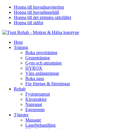
Hoppa till huvudnavigering
Hoppa till huvudinnehåll
Hoppa till det primära sidofältet
Hoppa till sidfot
Hem
Träning
Boka provträning
Gruppträning
Gym och utrustning
HYROX
Våra anläggningar
Boka pass
För företag & föreningar
Rehab
Fysioterapeut
Kiropraktor
Naprapat
Egenremis
Tjänster
Massage
Laserbehandling