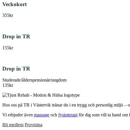
Veckokort
355kr
Drop in TR
155kr
Drop in TR
Studerade/ålderspensionär/ungdom
135kr
Primärt
sidofält
Hos oss på TR i Västervik tränar du i en trygg och personlig miljö – 
Vi erbjuder även
massage
och
fysioterapi
för dig som vill ta hand om 
Bli medlem
Provträna