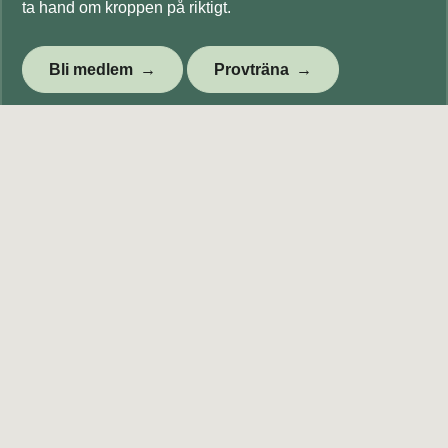
ta hand om kroppen på riktigt.
Bli medlem
Provträna
Footer
Kontakta oss
Telefon reception:
0490-824 81
E-post:
info@tjustrehab.se
Integritetspolicy
Följ oss i sociala medier
Våra anläggningar