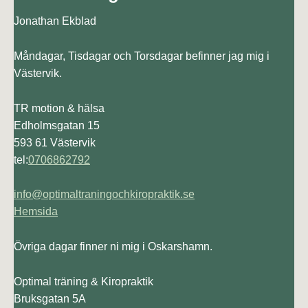
Jonathan Ekblad
Måndagar, Tisdagar och Torsdagar befinner jag mig i
Västervik.
TR motion & hälsa
Edholmsgatan 15
593 61 Västervik
tel:
0706862792
info@optimaltraningochkiropraktik.se
Hemsida
Övriga dagar finner ni mig i Oskarshamn.
Optimal träning & Kiropraktik
Bruksgatan 5A