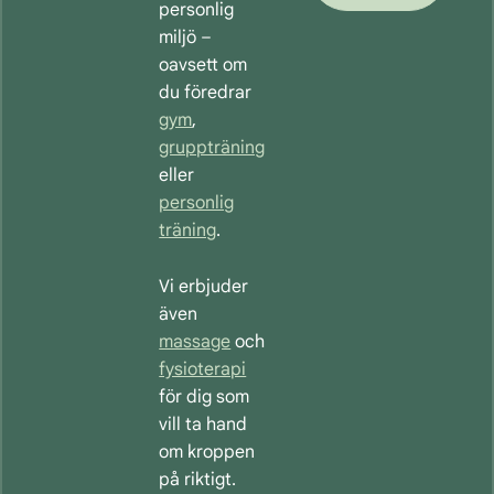
personlig
miljö –
oavsett om
du föredrar
gym
,
gruppträning
eller
personlig
träning
.
Vi erbjuder
även
massage
och
fysioterapi
för dig som
vill ta hand
om kroppen
på riktigt.