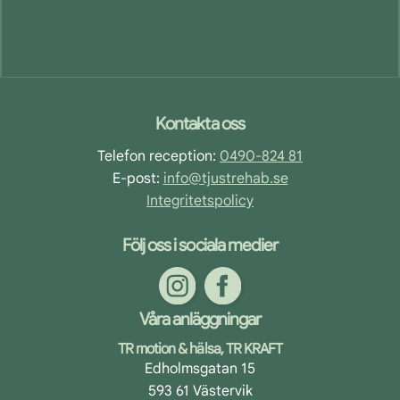
Footer
Kontakta oss
Telefon reception:
0490-824 81
E-post:
info@tjustrehab.se
Integritetspolicy
Följ oss i sociala medier
Våra anläggningar
TR motion & hälsa, TR KRAFT
Edholmsgatan 15
593 61 Västervik