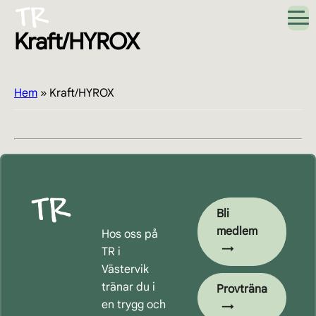
Hoppa
Hoppa
Hoppa
Hoppa
till
till
till
till
Kraft/HYROX
huvudnavigering
huvudinnehåll
det
sidfot
primära
sidofältet
Hem
»
Kraft/HYROX
Primärt
sidofält
Bli
medlem
Hos oss på
TR i
Västervik
tränar du i
Provträna
en trygg och