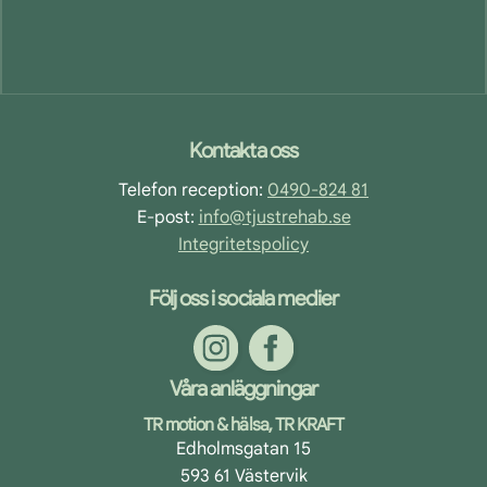
Footer
Kontakta oss
Telefon reception:
0490-824 81
E-post:
info@tjustrehab.se
Integritetspolicy
Följ oss i sociala medier
Våra anläggningar
TR motion & hälsa, TR KRAFT
Edholmsgatan 15
593 61 Västervik