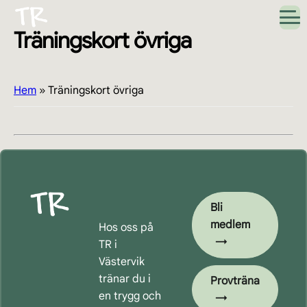
Hoppa
Hoppa
Hoppa
Hoppa
till
till
till
till
Träningskort övriga
huvudnavigering
huvudinnehåll
det
sidfot
primära
sidofältet
Hem
»
Träningskort övriga
Primärt
sidofält
Bli
medlem
Hos oss på
TR i
Västervik
tränar du i
Provträna
en trygg och