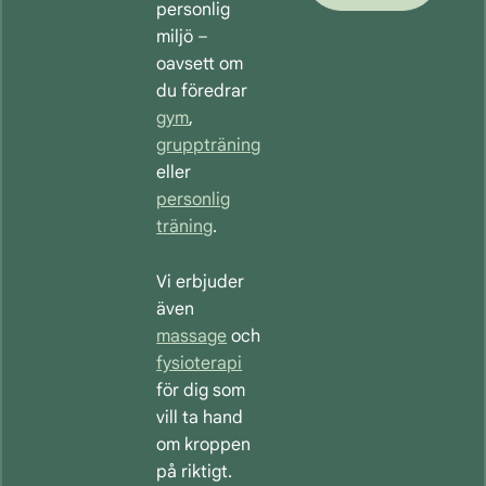
personlig
miljö –
oavsett om
du föredrar
gym
,
gruppträning
eller
personlig
träning
.
Vi erbjuder
även
massage
och
fysioterapi
för dig som
vill ta hand
om kroppen
på riktigt.