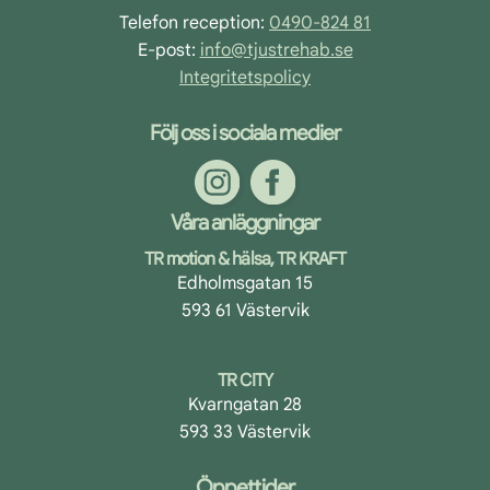
Telefon reception:
0490-824 81
E-post:
info@tjustrehab.se
Integritetspolicy
Följ oss i sociala medier
Våra anläggningar
TR motion & hälsa, TR KRAFT
Edholmsgatan 15
593 61 Västervik
TR CITY
Kvarngatan 28
593 33 Västervik
Öppettider