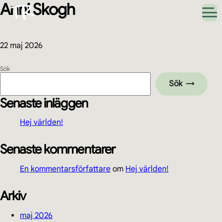
Anni Skogh
Hoppa
Hoppa
Hoppa
Hoppa
till
till
till
till
huvudnavigering
huvudinnehåll
det
sidfot
primära
sidofältet
22 maj 2026
Primärt
Sök
Sök
sidofält
Senaste inläggen
Hej världen!
Senaste kommentarer
En kommentarsförfattare
om
Hej världen!
Arkiv
maj 2026