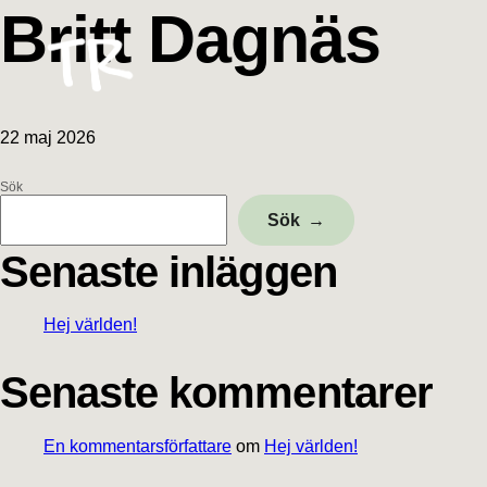
Hoppa
Hoppa
Hoppa
Hoppa
Britt Dagnäs
till
till
till
till
huvudnavigering
huvudinnehåll
det
sidfot
primära
sidofältet
22 maj 2026
Sök
Primärt
Sök
sidofält
Senaste inläggen
Hej världen!
Senaste kommentarer
En kommentarsförfattare
om
Hej världen!