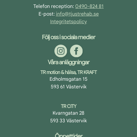
Telefon reception:
0490-824 81
E-post:
info@tjustrehab.se
Integritetspolicy
Följ oss i sociala medier
Våra anläggningar
TR motion & hälsa, TR KRAFT
Edholmsgatan 15
593 61 Västervik
TR CITY
Kvarngatan 28
593 33 Västervik
Öppettider