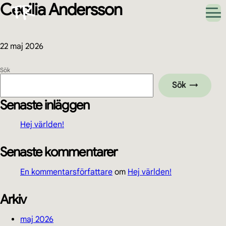
Cecilia Andersson
Hoppa
Hoppa
Hoppa
Hoppa
till
till
till
till
huvudnavigering
huvudinnehåll
det
sidfot
primära
sidofältet
22 maj 2026
Primärt
Sök
Sök
sidofält
Senaste inläggen
Hej världen!
Senaste kommentarer
En kommentarsförfattare
om
Hej världen!
Arkiv
maj 2026