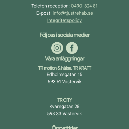
Telefon reception:
0490-824 81
E-post:
info@tjustrehab.se
Integritetspolicy
Följ oss i sociala medier
Våra anläggningar
TR motion & hälsa, TR KRAFT
Edholmsgatan 15
593 61 Västervik
TR CITY
Kvarngatan 28
593 33 Västervik
Öppettider