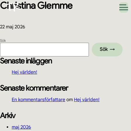
Christina Glemme
Hoppa
Hoppa
Hoppa
Hoppa
till
till
till
till
huvudnavigering
huvudinnehåll
det
sidfot
primära
sidofältet
22 maj 2026
Primärt
Sök
Sök
sidofält
Senaste inläggen
Hej världen!
Senaste kommentarer
En kommentarsförfattare
om
Hej världen!
Arkiv
maj 2026