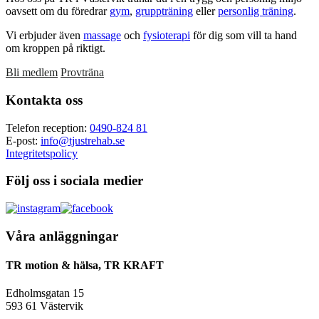
oavsett om du föredrar
gym
,
gruppträning
eller
personlig träning
.
Vi erbjuder även
massage
och
fysioterapi
för dig som vill ta hand
om kroppen på riktigt.
Bli medlem
Provträna
Footer
Kontakta oss
Telefon reception:
0490-824 81
E-post:
info@tjustrehab.se
Integritetspolicy
Följ oss i sociala medier
Våra anläggningar
TR motion & hälsa, TR KRAFT
Edholmsgatan 15
593 61 Västervik