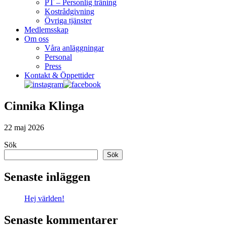
PT – Personlig träning
Kostrådgivning
Övriga tjänster
Medlemsskap
Om oss
Våra anläggningar
Personal
Press
Kontakt & Öppettider
Cinnika Klinga
22 maj 2026
Primärt
Sök
Sök
sidofält
Senaste inläggen
Hej världen!
Senaste kommentarer