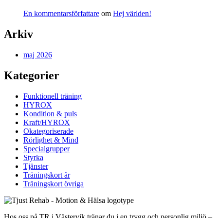
En kommentarsförfattare
om
Hej världen!
Arkiv
maj 2026
Kategorier
Funktionell träning
HYROX
Kondition & puls
Kraft/HYROX
Okategoriserade
Rörlighet & Mind
Specialgrupper
Styrka
Tjänster
Träningskort år
Träningskort övriga
Hos oss på TR i Västervik tränar du i en trygg och personlig miljö –