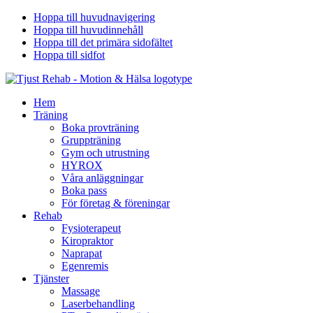
Hoppa till huvudnavigering
Hoppa till huvudinnehåll
Hoppa till det primära sidofältet
Hoppa till sidfot
Hem
Träning
Boka provträning
Gruppträning
Gym och utrustning
HYROX
Våra anläggningar
Boka pass
För företag & föreningar
Rehab
Fysioterapeut
Kiropraktor
Naprapat
Egenremis
Tjänster
Massage
Laserbehandling