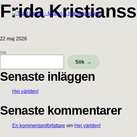
Hoppa
Hoppa
Hoppa
Hoppa
Frida Kristians
till
till
till
till
huvudnavigering
huvudinnehåll
det
sidfot
primära
sidofältet
22 maj 2026
Sök
Primärt
Sök
sidofält
Senaste inläggen
Hej världen!
Senaste kommentarer
En kommentarsförfattare
om
Hej världen!