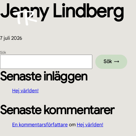
Jenny Lindberg
Hoppa
Hoppa
Hoppa
Hoppa
till
till
till
till
huvudnavigering
huvudinnehåll
det
sidfot
primära
sidofältet
7 juli 2026
Primärt
Sök
Sök
sidofält
Senaste inläggen
Hej världen!
Senaste kommentarer
En kommentarsförfattare
om
Hej världen!