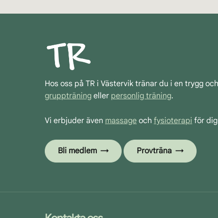
Hos oss på TR i Västervik tränar du i en trygg oc
gruppträning
eller
personlig träning
.
Vi erbjuder även
massage
och
fysioterapi
för dig
Bli medlem
Provträna
Kontakta oss