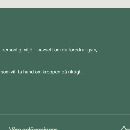
h personlig miljö – oavsett om du föredrar
gym
,
 som vill ta hand om kroppen på riktigt.
Våra anläggningar
Öp