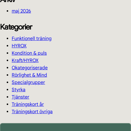
maj 2026
Kategorier
Funktionell träning
HYROX
Kondition & puls
Kraft/HYROX
Okategoriserade
Rörlighet & Mind
Specialgrupper
Styrka
Tjänster
Träningskort år
Träningskort övriga