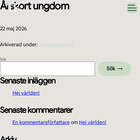
Årskort ungdom
Hoppa
Hoppa
Hoppa
Hoppa
till
till
till
till
huvudnavigering
huvudinnehåll
det
sidfot
primära
sidofältet
22 maj 2026
Arkiverad under:
Träningskort år
Primärt
Sök
Sök
sidofält
Senaste inläggen
Hej världen!
Senaste kommentarer
En kommentarsförfattare
om
Hej världen!
Arkiv