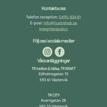
Footer
Kontakta oss
Telefon reception:
0490-824 81
E-post:
info@tjustrehab.se
Integritetspolicy
Följ oss i sociala medier
Våra anläggningar
TR motion & hälsa, TR KRAFT
Edholmsgatan 15
593 61 Västervik
TR CITY
Kvarngatan 28
593 33 Västervik