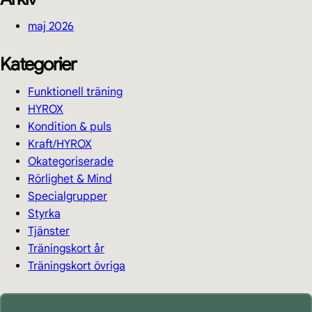
maj 2026
Kategorier
Funktionell träning
HYROX
Kondition & puls
Kraft/HYROX
Okategoriserade
Rörlighet & Mind
Specialgrupper
Styrka
Tjänster
Träningskort år
Träningskort övriga