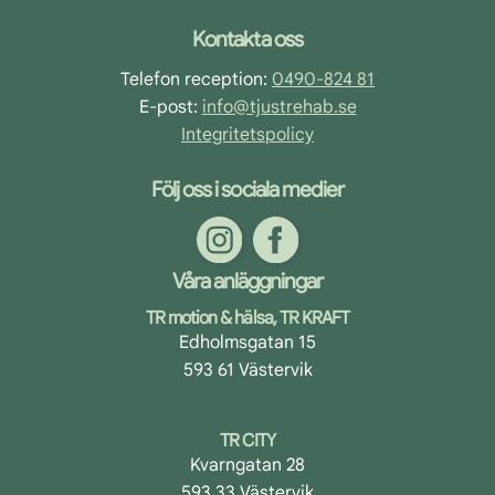
Footer
Kontakta oss
Telefon reception:
0490-824 81
E-post:
info@tjustrehab.se
Integritetspolicy
Följ oss i sociala medier
Våra anläggningar
TR motion & hälsa, TR KRAFT
Edholmsgatan 15
593 61 Västervik
TR CITY
Kvarngatan 28
593 33 Västervik