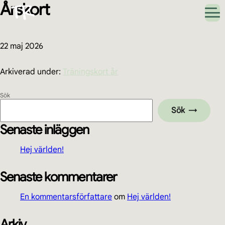
Årskort
Hoppa
Hoppa
Hoppa
Hoppa
till
till
till
till
huvudnavigering
huvudinnehåll
det
sidfot
primära
sidofältet
22 maj 2026
Arkiverad under:
Träningskort år
Primärt
Sök
Sök
sidofält
Senaste inläggen
Hej världen!
Senaste kommentarer
En kommentarsförfattare
om
Hej världen!
Arkiv