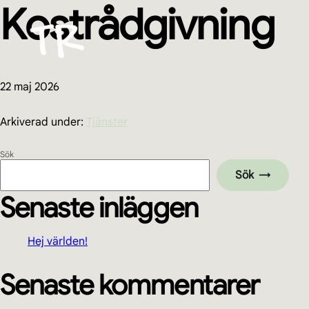
Kostrådgivning
Hoppa
Hoppa
Hoppa
Hoppa
till
till
till
till
huvudnavigering
huvudinnehåll
det
sidfot
primära
sidofältet
22 maj 2026
Arkiverad under:
Tjänster
Primärt
Sök
Sök
sidofält
Senaste inläggen
Hej världen!
Senaste kommentarer