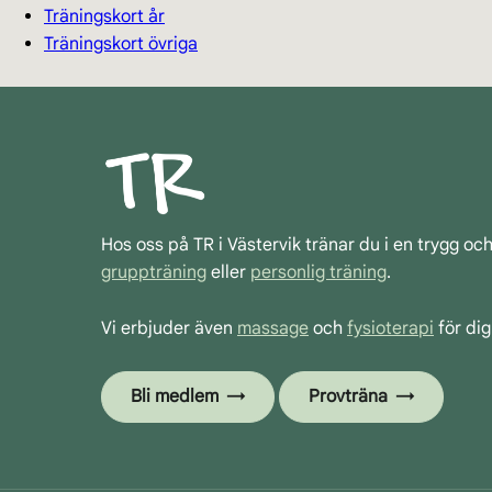
Träningskort år
Träningskort övriga
Hos oss på TR i Västervik tränar du i en trygg oc
gruppträning
eller
personlig träning
.
Vi erbjuder även
massage
och
fysioterapi
för dig
Bli medlem
Provträna