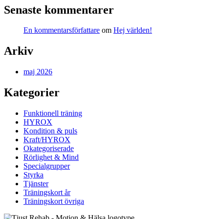
Senaste kommentarer
En kommentarsförfattare
om
Hej världen!
Arkiv
maj 2026
Kategorier
Funktionell träning
HYROX
Kondition & puls
Kraft/HYROX
Okategoriserade
Rörlighet & Mind
Specialgrupper
Styrka
Tjänster
Träningskort år
Träningskort övriga