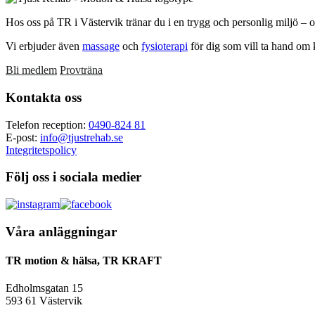
Hos oss på TR i Västervik tränar du i en trygg och personlig miljö – 
Vi erbjuder även
massage
och
fysioterapi
för dig som vill ta hand om 
Bli medlem
Provträna
Footer
Kontakta oss
Telefon reception:
0490-824 81
E-post:
info@tjustrehab.se
Integritetspolicy
Följ oss i sociala medier
Våra anläggningar
TR motion & hälsa, TR KRAFT
Edholmsgatan 15
593 61 Västervik