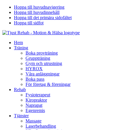
Hoppa till huvudnavigering
Hoppa till huvudinnehåll
Hoppa till det primära sidofältet
Hoppa till sidfot
Hem
Träning
Boka provträning
Gruppträning
Gym och utrustning
HYROX
Våra anläggningar
Boka pass
För företag & föreningar
Rehab
Fysioterapeut
Kiropraktor
Naprapat
Egenremis
Tjänster
Massage
Laserbehandling