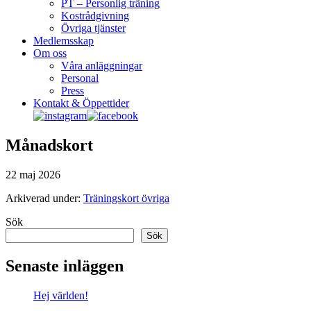
PT – Personlig träning
Kostrådgivning
Övriga tjänster
Medlemsskap
Om oss
Våra anläggningar
Personal
Press
Kontakt & Öppettider
Månadskort
22 maj 2026
Arkiverad under:
Träningskort övriga
Primärt
Sök
Sök
sidofält
Senaste inläggen
Hej världen!