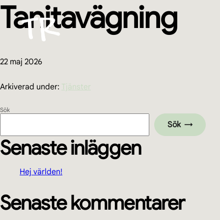
Tanitavägning
Hoppa
Hoppa
Hoppa
Hoppa
till
till
till
till
huvudnavigering
huvudinnehåll
det
sidfot
primära
sidofältet
22 maj 2026
Arkiverad under:
Tjänster
Primärt
Sök
Sök
sidofält
Senaste inläggen
Hej världen!
Senaste kommentarer