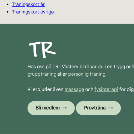
Träningskort år
Träningskort övriga
Hos oss på TR i Västervik tränar du i en trygg oc
gruppträning
eller
personlig träning
.
Vi erbjuder även
massage
och
fysioterapi
för dig
Bli medlem
Provträna