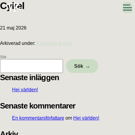
Hoppa
Hoppa
Hoppa
Hoppa
Cykel
till
till
till
till
huvudnavigering
huvudinnehåll
det
sidfot
primära
sidofältet
21 maj 2026
Arkiverad under:
Kondition & puls
Sök
Primärt
Sök
sidofält
Senaste inläggen
Hej världen!
Senaste kommentarer
En kommentarsförfattare
om
Hej världen!
Arkiv