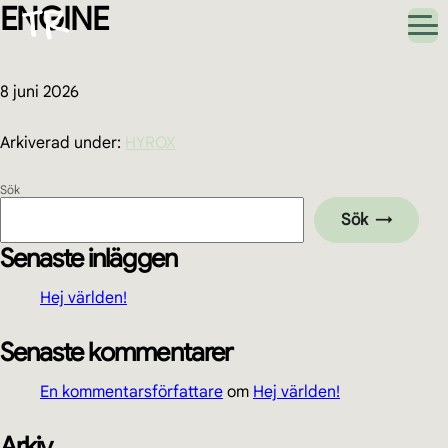
ENGINE
Hoppa
Hoppa
Hoppa
Hoppa
till
till
till
till
huvudnavigering
huvudinnehåll
det
sidfot
primära
sidofältet
8 juni 2026
Arkiverad under:
HYROX
Primärt
Sök
Sök
sidofält
Senaste inläggen
Hej världen!
Senaste kommentarer
En kommentarsförfattare
om
Hej världen!
Arkiv