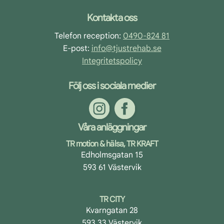
Footer
Kontakta oss
Telefon reception:
0490-824 81
E-post:
info@tjustrehab.se
Integritetspolicy
Följ oss i sociala medier
Våra anläggningar
TR motion & hälsa, TR KRAFT
Edholmsgatan 15
593 61 Västervik
TR CITY
Kvarngatan 28
593 33 Västervik