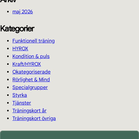
maj 2026
Kategorier
Funktionell träning
HYROX
Kondition & puls
Kraft/HYROX
Okategoriserade
Rörlighet & Mind
Specialgrupper
Styrka
Tjänster
Träningskort år
Träningskort övriga