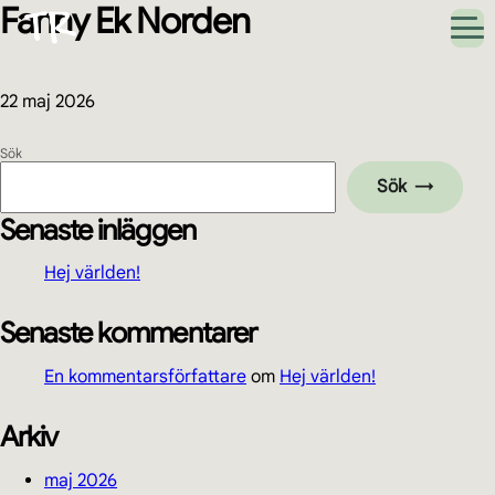
Fanny Ek Norden
Hoppa
Hoppa
Hoppa
Hoppa
till
till
till
till
huvudnavigering
huvudinnehåll
det
sidfot
primära
sidofältet
22 maj 2026
Primärt
Sök
Sök
sidofält
Senaste inläggen
Hej världen!
Senaste kommentarer
En kommentarsförfattare
om
Hej världen!
Arkiv
maj 2026