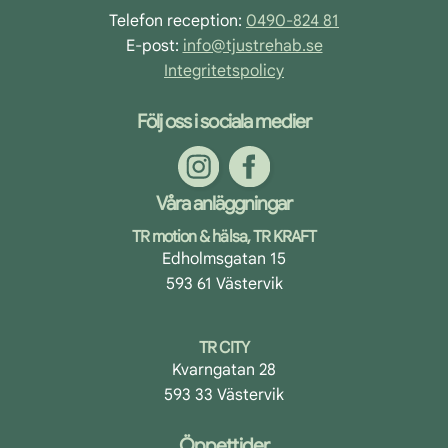
Telefon reception:
0490-824 81
E-post:
info@tjustrehab.se
Integritetspolicy
Följ oss i sociala medier
Våra anläggningar
TR motion & hälsa, TR KRAFT
Edholmsgatan 15
593 61 Västervik
TR CITY
Kvarngatan 28
593 33 Västervik
Öppettider