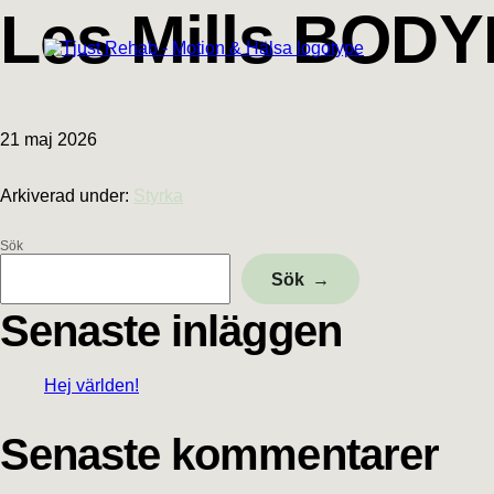
Hoppa
Hoppa
Hoppa
Hoppa
Les Mills BO
till
till
till
till
huvudnavigering
huvudinnehåll
det
sidfot
primära
sidofältet
21 maj 2026
Arkiverad under:
Styrka
Sök
Primärt
Sök
sidofält
Senaste inläggen
Hej världen!
Senaste kommentarer