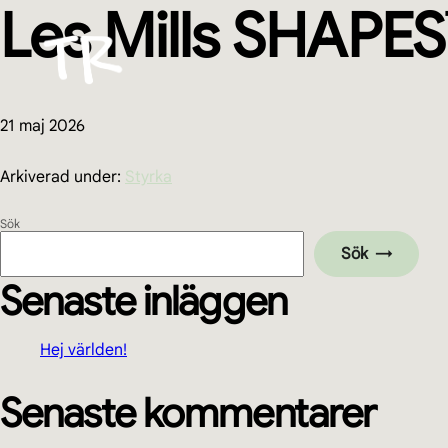
Les Mills SHAPES
Hoppa
Hoppa
Hoppa
Hoppa
till
till
till
till
huvudnavigering
huvudinnehåll
det
sidfot
primära
sidofältet
21 maj 2026
Arkiverad under:
Styrka
Primärt
Sök
Sök
sidofält
Senaste inläggen
Hej världen!
Senaste kommentarer