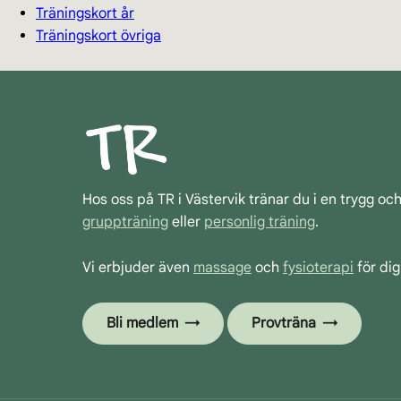
Träningskort år
Träningskort övriga
Hos oss på TR i Västervik tränar du i en trygg oc
gruppträning
eller
personlig träning
.
Vi erbjuder även
massage
och
fysioterapi
för dig
Bli medlem
Provträna