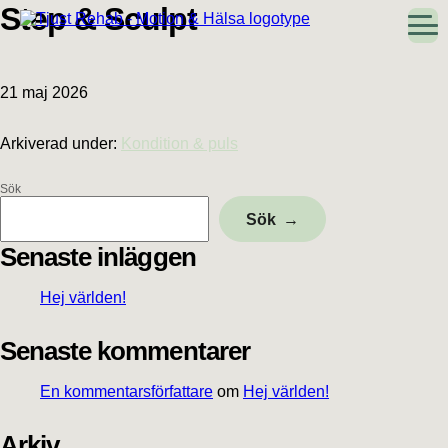
Hoppa
Hoppa
Hoppa
Hoppa
Step & Sculpt
till
till
till
till
huvudnavigering
huvudinnehåll
det
sidfot
primära
sidofältet
21 maj 2026
Arkiverad under:
Kondition & puls
Sök
Primärt
Sök
sidofält
Senaste inläggen
Hej världen!
Senaste kommentarer
En kommentarsförfattare
om
Hej världen!
Arkiv